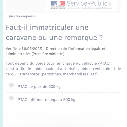
Enfants – Jeunes
Tourisme
Travaux - Autorisation d’occupation de l’espace
public
Transports scolaires
Mariage – PACS
Compétences
Etat-civil - Papiers - Citoyenneté
Question-réponse
Faut-il immatriculer une
Parrainage civil
Plan interactif
Logement - Urbanisme
caravane ou une remorque ?
Recensement
Présentation de la commune
Loisirs
Vérifié le 16/05/2023 – Direction de l'information légale et
administrative (Première ministre)
Publications
Tout dépend du poids total en charge du véhicule (PTAC),
Nouvel habitant
c'est-à-dire le poids maximal autorisé : poids du véhicule et de
La Communauté de communes
ce qu'il transporte (personnes, marchandises, etc).
Numérique
PTAC de plus de 500 kg
Organisation d’événement
PTAC inférieur ou égal à 500 kg
Sécurité - Prévention