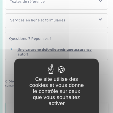
Seniors
Textes de référence
Transports
Services en ligne et formulaires
Voirie et espace public
Questions ? Réponses !
Une caravane doit-elle avoir une assurance
auto ?
Ce site utilise des
©
Direction de l’information légale et administrative
cookies et vous donne
comarquage developpé par
baseo.io
le contrôle sur ceux
que vous souhaitez
activer