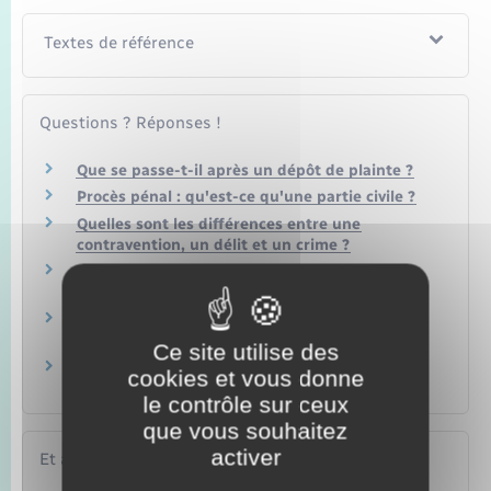
Textes de référence
Questions ? Réponses !
Que se passe-t-il après un dépôt de plainte ?
Procès pénal : qu'est-ce qu'une partie civile ?
Quelles sont les différences entre une
contravention, un délit et un crime ?
Le procureur doit-il engager des poursuites à
la suite d'une plainte ?
Peut-on retirer une plainte et quelles en sont
les conséquences ?
Ce site utilise des
Justice pénale : quels sont les délais de
cookies et vous donne
prescription ?
le contrôle sur ceux
que vous souhaitez
activer
Et aussi