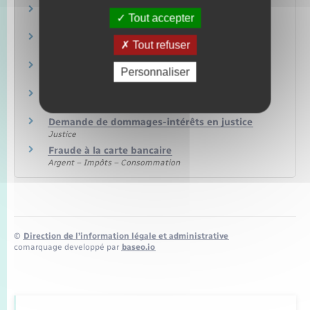
Aide juridictionnelle
Tout accepter
Justice
Porter plainte
Tout refuser
Justice
Plainte avec constitution de partie civile
Personnaliser
Justice
Citation directe
Justice
Demande de dommages-intérêts en justice
Justice
Fraude à la carte bancaire
Argent – Impôts – Consommation
©
Direction de l’information légale et administrative
comarquage developpé par
baseo.io