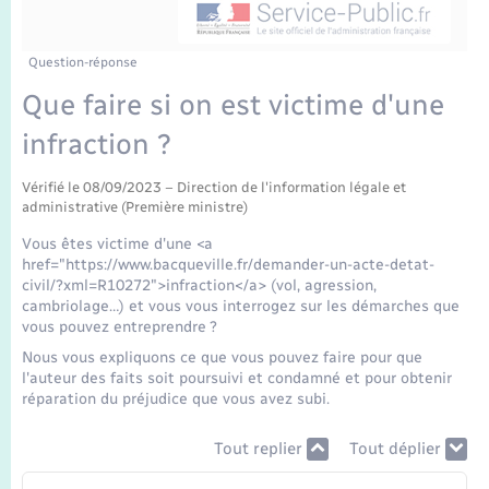
Enfants – Jeunes
Tourisme
Travaux - Autorisation d’occupation de l’espace
public
Transports scolaires
Mariage – PACS
Compétences
Etat-civil - Papiers - Citoyenneté
Question-réponse
Que faire si on est victime d'une
Parrainage civil
Plan interactif
Logement - Urbanisme
infraction ?
Recensement
Présentation de la commune
Loisirs
Vérifié le 08/09/2023 – Direction de l'information légale et
administrative (Première ministre)
Publications
Vous êtes victime d'une <a
Nouvel habitant
href="https://www.bacqueville.fr/demander-un-acte-detat-
La Communauté de communes
civil/?xml=R10272">infraction</a> (vol, agression,
cambriolage…) et vous vous interrogez sur les démarches que
Numérique
vous pouvez entreprendre ?
Nous vous expliquons ce que vous pouvez faire pour que
Organisation d’événement
l'auteur des faits soit poursuivi et condamné et pour obtenir
réparation du préjudice que vous avez subi.
Sécurité - Prévention
Tout replier
Tout déplier