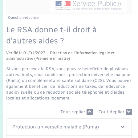
Enfants – Jeunes
Tourisme
Travaux - Autorisation d’occupation de l’espace
public
Transports scolaires
Mariage – PACS
Compétences
Etat-civil - Papiers - Citoyenneté
Question-réponse
Le RSA donne t-il droit à
Parrainage civil
Plan interactif
Logement - Urbanisme
d'autres aides ?
Recensement
Présentation de la commune
Loisirs
Vérifié le 01/01/2023 – Direction de l'information légale et
administrative (Première ministre)
Publications
Si vous percevez le RSA, vous pouvez bénéficier de plusieurs
Nouvel habitant
autres droits, sous conditions : protection universelle maladie
La Communauté de communes
(Puma) ou complémentaire santé solidaire (C2S). Vous pouvez
également bénéficier de réductions de taxes, de redevance
Numérique
audiovisuelle ou de réduction sociale téléphonie et d'aides
locales et allocations logement.
Organisation d’événement
Tout replier
Tout déplier
Sécurité - Prévention
Protection universelle maladie (Puma)