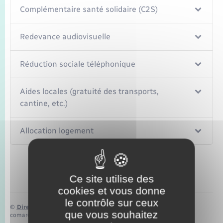
Seniors
Complémentaire santé solidaire (C2S)
Transports
Redevance audiovisuelle
Voirie et espace public
Réduction sociale téléphonique
Aides locales (gratuité des transports,
cantine, etc.)
Allocation logement
Ce site utilise des
cookies et vous donne
le contrôle sur ceux
©
Direction de l’information légale et administrative
que vous souhaitez
comarquage developpé par
baseo.io