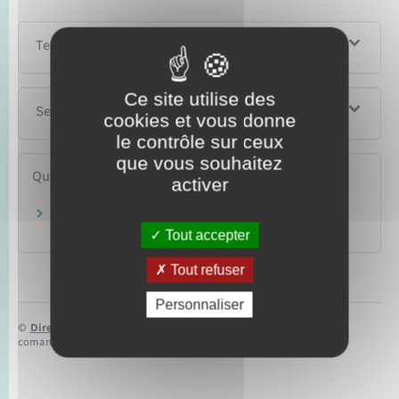
Textes de référence
Ce site utilise des
Services en ligne et formulaires
cookies et vous donne
le contrôle sur ceux
que vous souhaitez
Questions ? Réponses !
activer
Qu'est-ce qu'un enfant à charge pour les
prestations familiales ?
Tout accepter
Tout refuser
Personnaliser
©
Direction de l’information légale et administrative
comarquage developpé par
baseo.io