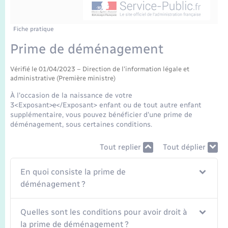
Enfants – Jeunes
Tourisme
Travaux - Autorisation d’occupation de l’espace
public
Transports scolaires
Mariage – PACS
Compétences
Etat-civil - Papiers - Citoyenneté
Fiche pratique
Prime de déménagement
Parrainage civil
Plan interactif
Logement - Urbanisme
Vérifié le 01/04/2023 – Direction de l'information légale et
administrative (Première ministre)
Recensement
Présentation de la commune
Loisirs
À l'occasion de la naissance de votre
3<Exposant>e</Exposant> enfant ou de tout autre enfant
Publications
supplémentaire, vous pouvez bénéficier d'une prime de
Nouvel habitant
déménagement, sous certaines conditions.
La Communauté de communes
Numérique
Tout replier
Tout déplier
En quoi consiste la prime de
Organisation d’événement
déménagement ?
Sécurité - Prévention
Quelles sont les conditions pour avoir droit à
la prime de déménagement ?