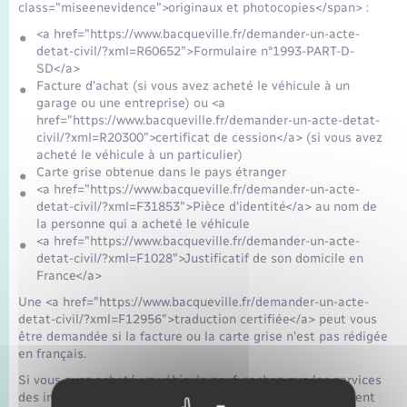
class="miseenevidence">originaux et photocopies</span> :
<a href="https://www.bacqueville.fr/demander-un-acte-
detat-civil/?xml=R60652">Formulaire n°1993-PART-D-
SD</a>
Facture d'achat (si vous avez acheté le véhicule à un
garage ou une entreprise) ou <a
href="https://www.bacqueville.fr/demander-un-acte-detat-
civil/?xml=R20300">certificat de cession</a> (si vous avez
acheté le véhicule à un particulier)
Carte grise obtenue dans le pays étranger
<a href="https://www.bacqueville.fr/demander-un-acte-
detat-civil/?xml=F31853">Pièce d'identité</a> au nom de
la personne qui a acheté le véhicule
<a href="https://www.bacqueville.fr/demander-un-acte-
detat-civil/?xml=F1028">Justificatif de son domicile en
France</a>
Une <a href="https://www.bacqueville.fr/demander-un-acte-
detat-civil/?xml=F12956">traduction certifiée</a> peut vous
être demandée si la facture ou la carte grise n'est pas rédigée
en français.
Si vous avez acheté un véhicule neuf, sachez que les services
des impôts peuvent vous demander de présenter également