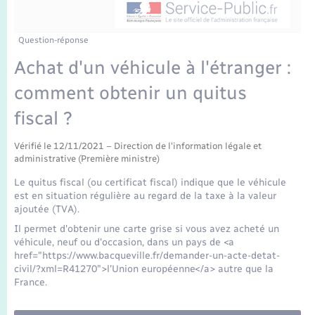
Enfants – Jeunes
Tourisme
Travaux - Autorisation d’occupation de l’espace
public
Transports scolaires
Mariage – PACS
Compétences
Etat-civil - Papiers - Citoyenneté
Question-réponse
Achat d'un véhicule à l'étranger :
Parrainage civil
Plan interactif
Logement - Urbanisme
comment obtenir un quitus
Recensement
Présentation de la commune
fiscal ?
Loisirs
Publications
Vérifié le 12/11/2021 – Direction de l'information légale et
administrative (Première ministre)
Nouvel habitant
Le quitus fiscal (ou certificat fiscal) indique que le véhicule
La Communauté de communes
est en situation régulière au regard de la taxe à la valeur
Numérique
ajoutée (TVA).
Il permet d'obtenir une carte grise si vous avez acheté un
Organisation d’événement
véhicule, neuf ou d'occasion, dans un pays de <a
href="https://www.bacqueville.fr/demander-un-acte-detat-
civil/?xml=R41270">l'Union européenne</a> autre que la
Sécurité - Prévention
France.