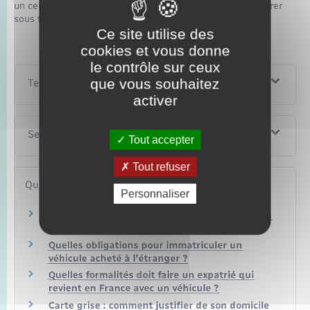
un certificat de conformité. Le constructeur peut le délivrer
sous forme de document numérique.
Ce site utilise des
cookies et vous donne
le contrôle sur ceux
que vous souhaitez
Textes de référence
activer
Services en ligne et formulaires
Tout accepter
Tout refuser
Questions ? Réponses !
Personnaliser
Carte grise : avec quels documents prouver son
identité ?
Quelles obligations pour immatriculer un
véhicule acheté à l'étranger ?
Quelles formalités doit faire un expatrié qui
revient en France avec un véhicule ?
Carte grise : comment justifier de son domicile