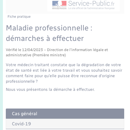
Enfants – Jeunes
Tourisme
Travaux - Autorisation d’occupation de l’espace
public
Transports scolaires
Mariage – PACS
Compétences
Etat-civil - Papiers - Citoyenneté
Fiche pratique
Maladie professionnelle :
Parrainage civil
Plan interactif
Logement - Urbanisme
démarches à effectuer
Recensement
Présentation de la commune
Loisirs
Vérifié le 12/04/2023 – Direction de l'information légale et
administrative (Première ministre)
Publications
Votre médecin traitant constate que la dégradation de votre
Nouvel habitant
état de santé est liée à votre travail et vous souhaitez savoir
La Communauté de communes
comment faire pour qu'elle puisse être reconnue d'origine
professionnelle ?
Numérique
Nous vous présentons la démarche à effectuer.
Organisation d’événement
Cas général
Sécurité - Prévention
Covid-19