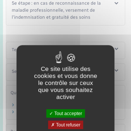
5e étape : en cas de reconnaissance de la
maladie professionnelle, versement de
l'indemnisation et gratuité des soins
Textes de référence
Ce site utilise des
Services en ligne et formulaires
cookies et vous donne
le contrôle sur ceux
que vous souhaitez
Questions ? Réponses !
activer
Qu'est-ce qu'une maladie professionnelle ?
Travail et Covid-19 : quelles sont les règles ?
Tout accepter
Tout refuser