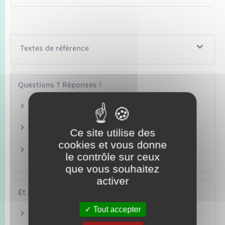
Textes de référence
Questions ? Réponses !
Qu'est-ce que le dispositif d'emploi
accompagné des travailleurs handicapés ?
Secteur privé : qu'est-ce que l'obligation
Ce site utilise des
d'emploi de travailleurs handicapés (OETH)?
cookies et vous donne
Comment être reconnu travailleur handicapé
le contrôle sur ceux
(RQTH) ?
que vous souhaitez
activer
Et aussi
Tout accepter
Handicap : travail en entreprise adaptée
Travail – Formation