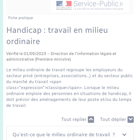
Enfants – Jeunes
Tourisme
Travaux - Autorisation d’occupation de l’espace
public
Transports scolaires
Mariage – PACS
Compétences
Etat-civil - Papiers - Citoyenneté
Fiche pratique
Handicap : travail en milieu
Parrainage civil
Plan interactif
Logement - Urbanisme
ordinaire
Recensement
Présentation de la commune
Loisirs
Vérifié le 01/05/2023 – Direction de l'information légale et
administrative (Première ministre)
Publications
Le milieu ordinaire de travail regroupe les employeurs du
Nouvel habitant
secteur privé (entreprises, associations…) et du secteur public
La Communauté de communes
du marché du travail <span
class="expression">classique</span>. Lorsque le milieu
Numérique
ordinaire emploie des personnes en situations de handicap, il
doit prévoir des aménagements de leur poste et/ou du temps
de travail.
Organisation d’événement
Tout replier
Tout déplier
Sécurité - Prévention
Qu'est-ce que le milieu ordinaire de travail ?