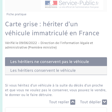
Enfants – Jeunes
Tourisme
Travaux - Autorisation d’occupation de l’espace
public
Transports scolaires
Mariage – PACS
Compétences
Etat-civil - Papiers - Citoyenneté
Fiche pratique
Carte grise : hériter d'un
Parrainage civil
Plan interactif
Logement - Urbanisme
véhicule immatriculé en France
Recensement
Présentation de la commune
Loisirs
Vérifié le 09/06/2022 – Direction de l'information légale et
administrative (Première ministre)
Publications
Nouvel habitant
Les héritiers ne conservent pas le véhicule
La Communauté de communes
Les héritiers conservent le véhicule
Numérique
Organisation d’événement
Si vous héritez d'un véhicule à la suite du décès d'un proche
et que vous ne voulez pas le conserver, vous pouvez le vendre,
le donner ou le faire détruire.
Sécurité - Prévention
Tout replier
Tout déplier