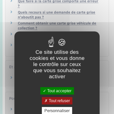
Que faire si la carte grise comporte une erreur
?
Quels recours si une demande de carte grise
n'aboutit pas ?
Comment obtenir une carte grise véhicule de
collection ?
Peut-on vendre ou acheter un véhicule non
roulant ?
Quel est le délai pour recevoir une carte grise
ou une étiquette d'adresse ?
Ce site utilise des
cookies et vous donne
le contrôle sur ceux
Et aussi
que vous souhaitez
activer
Règlement d'une succession
Famille – Scolarité
Tout accepter
Pour en savoir plus
Tout refuser
Points numériques
Personnaliser
Ministère chargé de l'intérieur