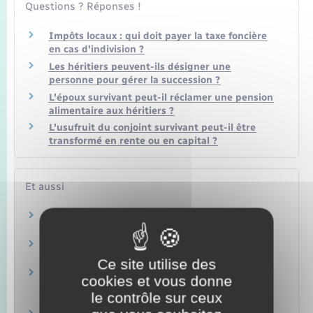
Questions ? Réponses !
Impôts locaux : qui doit payer la taxe foncière
en cas d'indivision ?
Les héritiers peuvent-ils désigner une
personne pour gérer la succession ?
L'époux survivant peut-il réclamer une pension
alimentaire aux héritiers ?
L'usufruit du conjoint survivant peut-il être
transformé en rente ou en capital ?
Et aussi
Héritage : ordre et droits des héritiers
Famille – Scolarité
Droits de succession et de donation
Argent – Impôts – Consommation
Ce site utilise des
Accepter ou renoncer à la succession (option
cookies et vous donne
successorale)
le contrôle sur ceux
Famille – Scolarité