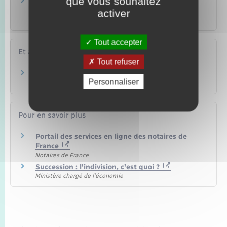
que vous souhaitez
Huissier de justice (à présent appelé
commissaire de justice)
activer
Justice
Tout accepter
Et aussi
Tout refuser
Partage des biens
Personnaliser
Famille – Scolarité
Pour en savoir plus
Portail des services en ligne des notaires de
France
Notaires de France
Succession : l'indivision, c'est quoi ?
Ministère chargé de l'économie