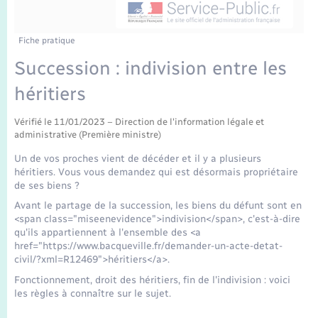
Enfants – Jeunes
Tourisme
Travaux - Autorisation d’occupation de l’espace
public
Transports scolaires
Mariage – PACS
Compétences
Etat-civil - Papiers - Citoyenneté
Fiche pratique
Succession : indivision entre les
Parrainage civil
Plan interactif
Logement - Urbanisme
héritiers
Recensement
Présentation de la commune
Loisirs
Vérifié le 11/01/2023 – Direction de l'information légale et
administrative (Première ministre)
Publications
Un de vos proches vient de décéder et il y a plusieurs
Nouvel habitant
héritiers. Vous vous demandez qui est désormais propriétaire
La Communauté de communes
de ses biens ?
Numérique
Avant le partage de la succession, les biens du défunt sont en
<span class="miseenevidence">indivision</span>, c'est-à-dire
qu'ils appartiennent à l'ensemble des <a
Organisation d’événement
href="https://www.bacqueville.fr/demander-un-acte-detat-
civil/?xml=R12469">héritiers</a>.
Sécurité - Prévention
Fonctionnement, droit des héritiers, fin de l'indivision : voici
les règles à connaître sur le sujet.