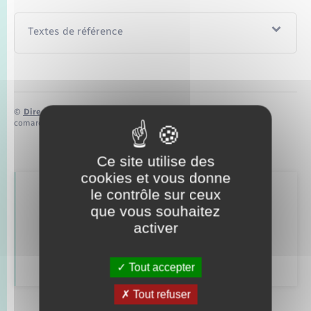
Seniors
Textes de référence
Transports
Voirie et espace public
©
Direction de l’information légale et administrative
comarquage developpé par
baseo.io
Ce site utilise des
cookies et vous donne
le contrôle sur ceux
Retrouvez aussi
que vous souhaitez
activer
Déclarer à l’état civil
Tout accepter
Tout refuser