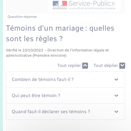
Enfants – Jeunes
Tourisme
Travaux - Autorisation d’occupation de l’espace
public
Transports scolaires
Mariage – PACS
Compétences
Etat-civil - Papiers - Citoyenneté
Question-réponse
Témoins d'un mariage : quelles
Parrainage civil
Plan interactif
Logement - Urbanisme
sont les règles ?
Recensement
Présentation de la commune
Loisirs
Vérifié le 10/10/2022 – Direction de l'information légale et
administrative (Première ministre)
Publications
Tout replier
Tout déplier
Nouvel habitant
La Communauté de communes
Combien de témoins faut-il ?
Numérique
Qui peut être témoin ?
Organisation d’événement
Quand faut-il déclarer ses témoins ?
Sécurité - Prévention