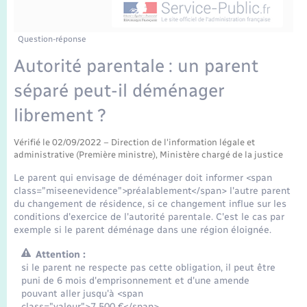
Enfants – Jeunes
Tourisme
Travaux - Autorisation d’occupation de l’espace
public
Transports scolaires
Mariage – PACS
Compétences
Etat-civil - Papiers - Citoyenneté
Question-réponse
Autorité parentale : un parent
Parrainage civil
Plan interactif
Logement - Urbanisme
séparé peut-il déménager
Recensement
Présentation de la commune
librement ?
Loisirs
Publications
Vérifié le 02/09/2022 – Direction de l'information légale et
administrative (Première ministre), Ministère chargé de la justice
Nouvel habitant
Le parent qui envisage de déménager doit informer <span
La Communauté de communes
class="miseenevidence">préalablement</span> l'autre parent
Numérique
du changement de résidence, si ce changement influe sur les
conditions d'exercice de l'autorité parentale. C'est le cas par
exemple si le parent déménage dans une région éloignée.
Organisation d’événement
Attention :
si le parent ne respecte pas cette obligation, il peut être
Sécurité - Prévention
puni de 6 mois d'emprisonnement et d'une amende
pouvant aller jusqu'à <span
class="valeur">7 500 €</span>.