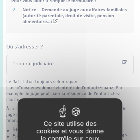
Pour vous aider à remplir le formulaire :
Notice – Demande au juge aux affaires familiales
(autorité parentale, droit de visite, pension
alimentaire…)
Où s’adresser ?
Tribunal judiciaire
Le Jaf statue toujours selon <span
class="miseenevidence">l'intérêt de l'enfant</span>. Par
exemple, le juge peut fixer la résidence de l'enfant chez
l'autre parent.
À la suite du changement de résidence d'un des parents, le
juge peut également revoir en conséquence les charges
financières des parents, c'est-à-dire :
Ce site utilise des
Répartir les frais de déplacement
cookies et vous donne
Ajuster la <a href="https://www.bacqueville.fr/demander-
le contrôle sur ceux