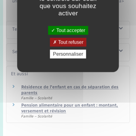
un-acte-detat-civil/?xml=F991">pension alimentaire</a>
que vous souhaitez
activer
Textes de référence
Tout accepter
Tout refuser
Services en ligne et formulaires
Personnaliser
Et aussi
Résidence de l'enfant en cas de séparation des
parents
Famille – Scolarité
Pension alimentaire pour un enfant : montant,
versement et révision
Famille – Scolarité