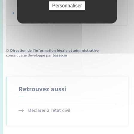
conjugal
Personnaliser
Famille – Scolarité
Divorce pour faute
Famille – Scolarité
©
Direction de l’information légale et administrative
comarquage developpé par
baseo.io
Retrouvez aussi
Déclarer à l’état civil