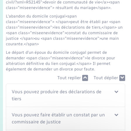
Seniors
civil/?xml=R52145">devoir de communauté de vie</a><span
class="miseenevidence"> résultant du mariage</span>.
L'abandon du domicile conjugal<span
Transports
class="miseenevidence"> </span>peut être établi par <span
class="miseenevidence">les déclarations de tiers,</span> un
<span class="miseenevidence">constat du commissaire de
Voirie et espace public
justice </span>ou <span class="miseenevidence">une main
courante.</span>
Le départ d'un époux du domicile conjugal permet de
demander <span class="miseenevidence">le divorce pour
altération définitive du lien conjugal.</span> Il permet
également de demander un divorce pour faute.
Tout replier
Tout déplier
Vous pouvez produire des déclarations de
tiers
Vous pouvez faire établir un constat par un
commissaire de justice