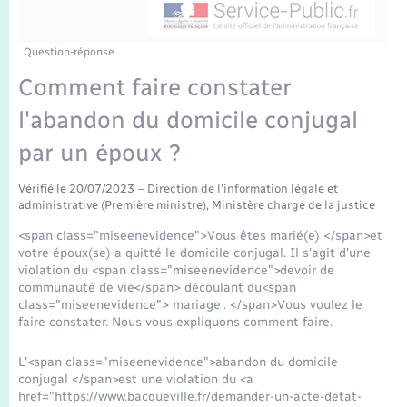
Enfants – Jeunes
Tourisme
Travaux - Autorisation d’occupation de l’espace
public
Transports scolaires
Mariage – PACS
Compétences
Etat-civil - Papiers - Citoyenneté
Question-réponse
Comment faire constater
Parrainage civil
Plan interactif
Logement - Urbanisme
l'abandon du domicile conjugal
Recensement
Présentation de la commune
par un époux ?
Loisirs
Publications
Vérifié le 20/07/2023 – Direction de l'information légale et
administrative (Première ministre), Ministère chargé de la justice
Nouvel habitant
<span class="miseenevidence">Vous êtes marié(e) </span>et
La Communauté de communes
votre époux(se) a quitté le domicile conjugal. Il s'agit d'une
Numérique
violation du <span class="miseenevidence">devoir de
communauté de vie</span> découlant du<span
class="miseenevidence"> mariage . </span>Vous voulez le
Organisation d’événement
faire constater. Nous vous expliquons comment faire.
Sécurité - Prévention
L'<span class="miseenevidence">abandon du domicile
conjugal </span>est une violation du <a
href="https://www.bacqueville.fr/demander-un-acte-detat-