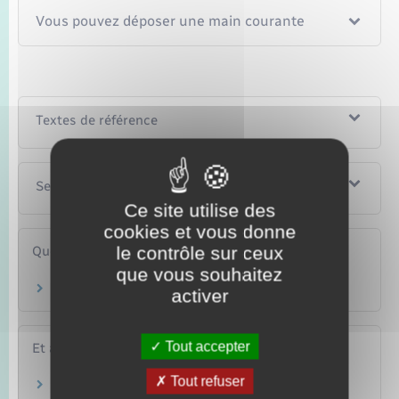
Vous pouvez déposer une main courante
Textes de référence
Services en ligne et formulaires
Ce site utilise des
cookies et vous donne
le contrôle sur ceux
Questions ? Réponses !
que vous souhaitez
Qu'est-ce qu'une main courante ?
activer
Tout accepter
Et aussi
Tout refuser
Divorce pour altération définitive du lien