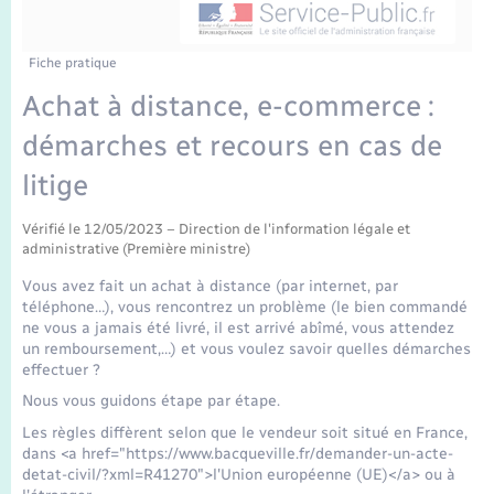
Enfants – Jeunes
Tourisme
Travaux - Autorisation d’occupation de l’espace
public
Transports scolaires
Mariage – PACS
Compétences
Etat-civil - Papiers - Citoyenneté
Fiche pratique
Achat à distance, e-commerce :
Parrainage civil
Plan interactif
Logement - Urbanisme
démarches et recours en cas de
Recensement
Présentation de la commune
litige
Loisirs
Publications
Vérifié le 12/05/2023 – Direction de l'information légale et
administrative (Première ministre)
Nouvel habitant
Vous avez fait un achat à distance (par internet, par
La Communauté de communes
téléphone…), vous rencontrez un problème (le bien commandé
Numérique
ne vous a jamais été livré, il est arrivé abîmé, vous attendez
un remboursement,…) et vous voulez savoir quelles démarches
effectuer ?
Organisation d’événement
Nous vous guidons étape par étape.
Les règles diffèrent selon que le vendeur soit situé en France,
Sécurité - Prévention
dans <a href="https://www.bacqueville.fr/demander-un-acte-
detat-civil/?xml=R41270">l'Union européenne (UE)</a> ou à