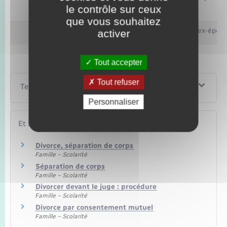
le contrôle sur ceux
que vous souhaitez
Pacs
Les ex-époux
activer
Tout accepter
Tout refuser
Textes de référence
Personnaliser
Et aussi
Divorce, séparation de corps
Famille – Scolarité
Séparation de corps
Famille – Scolarité
Divorcer devant le juge : procédure
Famille – Scolarité
Divorce par consentement mutuel
Famille – Scolarité