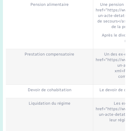
Seniors
Pension alimentaire
Une pension ali
href="https://www.
un-acte-detat-ci
Transports
de secours</a> pe
de la proc
Voirie et espace public
Après le divorc
n'e
Prestation compensatoire
Un des ex-épo
href="https://www.
un-acte
xml=F17
compen
Devoir de cohabitation
Le devoir de coh
Liquidation du régime
Les ex-é
href="https://www.
un-acte-detat-ci
leur régime