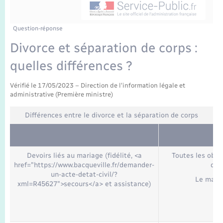
Enfants – Jeunes
Tourisme
Travaux - Autorisation d’occupation de l’espace
public
Transports scolaires
Mariage – PACS
Compétences
Etat-civil - Papiers - Citoyenneté
Question-réponse
Divorce et séparation de corps :
Parrainage civil
Plan interactif
Logement - Urbanisme
quelles différences ?
Recensement
Présentation de la commune
Loisirs
Vérifié le 17/05/2023 – Direction de l'information légale et
administrative (Première ministre)
Publications
Nouvel habitant
Différences entre le divorce et la séparation de corps
La Communauté de communes
Numérique
Devoirs liés au mariage (fidélité, <a
Toutes les obli
href="https://www.bacqueville.fr/demander-
dis
Organisation d’événement
un-acte-detat-civil/?
Le maria
xml=R45627">secours</a> et assistance)
Sécurité - Prévention