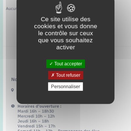
Seniors
Aucun résultat trouvé pour votre recherche
Transports
Ce site utilise des
cookies et vous donne
le contrôle sur ceux
Voirie et espace public
que vous souhaitez
activer
Bacqueville
Tout accepter
Tout refuser
Nous contacter :
Personnaliser
17 Bis Route de Bonnemare
27440 BACQUEVILLE
Horaires d'ouverture :
Mardi 16h – 18h30
Mercredi 10h – 12h
Jeudi 16h – 18h
Vendredi 15h – 17h