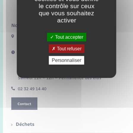
Seniors
le contrôle sur ceux
Bacqueville
que vous souhaitez
Transports
activer
Nous contacter :
Voirie et espace public
17 Bis Route de Bonnemare
Tout accepter
27440 BACQUEVILLE
Tout refuser
Horaires d'ouverture :
Mardi 16h – 18h30
Personnaliser
Mercredi 10h – 12h
Jeudi 16h – 18h
Vendredi 15h – 17h
Samedi 11h – 12h – Permanence des élus
02 32 49 14 40
Contact
Déchets