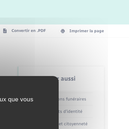
Logement - Urbanisme
La Communauté de communes
Convertir en .PDF
Imprimer la page
Numérique
Seniors
Retrouvez aussi
ceux que vous
Concessions funéraires
Documents d’identité
Elections et citoyenneté