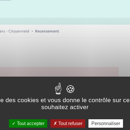
Etat-civil - Papiers -
Citoyenneté
Publications
iers - Citoyenneté
Recensement
Nouvel habitant
Sécurité - Prévention
Voirie et espace public
ise des cookies et vous donne le contrôle sur 
souhaitez activer
Tout accepter
Tout refuser
Personnaliser