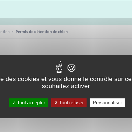
Etat-civil - Papiers -
Citoyenneté
Publications
ention
Permis de détention de chien
Nouvel habitant
Sécurité - Prévention
ise des cookies et vous donne le contrôle sur 
Voirie et espace public
souhaitez activer
Tout accepter
Tout refuser
Personnaliser