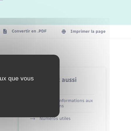
Logement - Urbanisme
La Communauté de communes
Convertir en .PDF
Imprimer la page
Numérique
Seniors
ceux que vous
Retrouvez aussi
Alerte et informations aux
populations
Numéros utiles