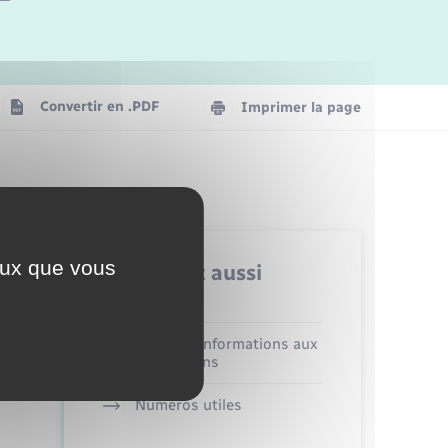
Logement - Urbanisme
La Communauté de communes
Convertir en .PDF
Imprimer la page
Numérique
Seniors
ceux que vous
Retrouvez aussi
Alerte et informations aux
populations
Numéros utiles