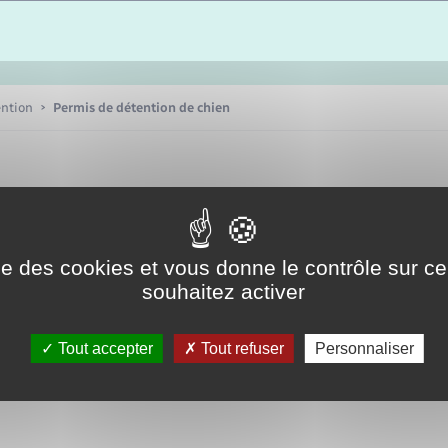
Etat-civil - Papiers -
Citoyenneté
Publications
ention
Permis de détention de chien
Nouvel habitant
Sécurité - Prévention
ise des cookies et vous donne le contrôle sur 
Voirie et espace public
souhaitez activer
Tout accepter
Tout refuser
Personnaliser