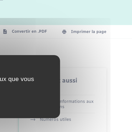
Logement - Urbanisme
La Communauté de communes
Convertir en .PDF
Imprimer la page
Numérique
Seniors
ceux que vous
Retrouvez aussi
Alerte et informations aux
populations
Numéros utiles