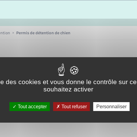
Etat-civil - Papiers -
Citoyenneté
Publications
ention
Permis de détention de chien
Nouvel habitant
Sécurité - Prévention
ise des cookies et vous donne le contrôle sur 
Voirie et espace public
souhaitez activer
Tout accepter
Tout refuser
Personnaliser