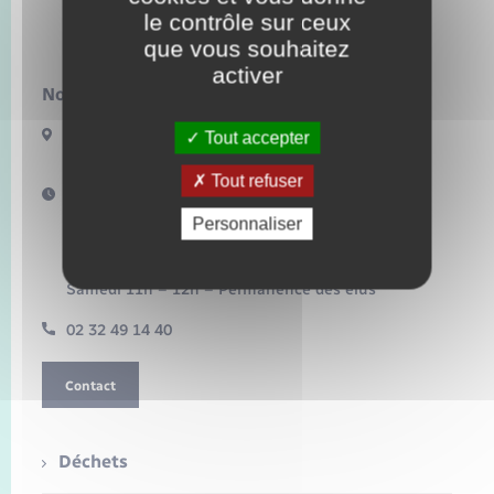
Seniors
le contrôle sur ceux
Bacqueville
que vous souhaitez
Transports
activer
Nous contacter :
Voirie et espace public
17 Bis Route de Bonnemare
Tout accepter
27440 BACQUEVILLE
Tout refuser
Horaires d'ouverture :
Mardi 16h – 18h30
Personnaliser
Mercredi 10h – 12h
Jeudi 16h – 18h
Vendredi 15h – 17h
Samedi 11h – 12h – Permanence des élus
02 32 49 14 40
Contact
Déchets