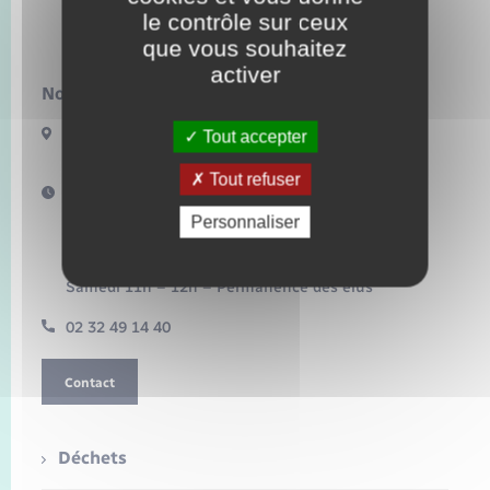
Seniors
le contrôle sur ceux
Bacqueville
que vous souhaitez
Transports
activer
Nous contacter :
Voirie et espace public
17 Bis Route de Bonnemare
Tout accepter
27440 BACQUEVILLE
Tout refuser
Horaires d'ouverture :
Mardi 16h – 18h30
Personnaliser
Mercredi 10h – 12h
Jeudi 16h – 18h
Vendredi 15h – 17h
Samedi 11h – 12h – Permanence des élus
02 32 49 14 40
Contact
Déchets