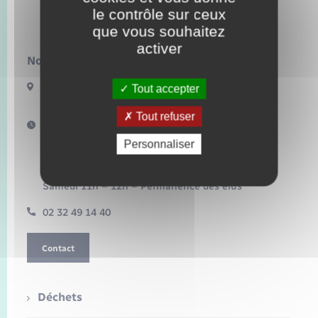
Seniors
le contrôle sur ceux
Bacqueville
que vous souhaitez
Transports
activer
Nous contacter :
Voirie et espace public
17 Bis Route de Bonnemare
Tout accepter
27440 BACQUEVILLE
Tout refuser
Horaires d'ouverture :
Mardi 16h – 18h30
Personnaliser
Mercredi 10h – 12h
Jeudi 16h – 18h
Vendredi 15h – 17h
Samedi 11h – 12h – Permanence des élus
02 32 49 14 40
Contact
Déchets