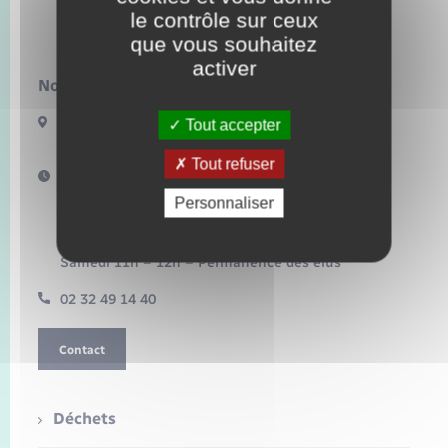
Seniors
le contrôle sur ceux
Bacqueville
que vous souhaitez
Transports
activer
Nous contacter :
Voirie et espace public
17 Bis Route de Bonnemare
Tout accepter
27440 BACQUEVILLE
Tout refuser
Horaires d'ouverture :
Mardi 16h – 18h30
Personnaliser
Mercredi 10h – 12h
Jeudi 16h – 18h
Vendredi 15h – 17h
Samedi 11h – 12h – Permanence des élus
02 32 49 14 40
Contact
Déchets