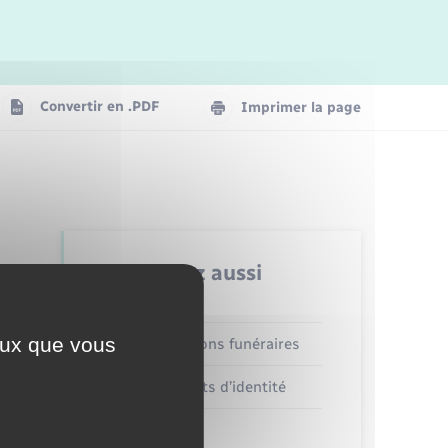
Logement - Urbanisme
La Communauté de communes
Convertir en .PDF
Imprimer la page
Numérique
Seniors
Retrouvez aussi
ceux que vous
Concessions funéraires
Documents d’identité
Etat civil