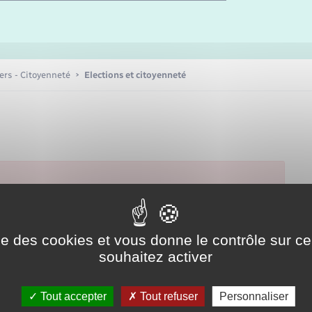
Etat-civil - Papiers -
Citoyenneté
Publications
iers - Citoyenneté
Elections et citoyenneté
Nouvel habitant
Sécurité - Prévention
Voirie et espace public
ise des cookies et vous donne le contrôle sur 
souhaitez activer
Tout accepter
Tout refuser
Personnaliser