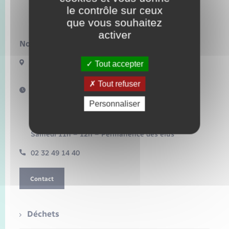
Seniors
le contrôle sur ceux
Bacqueville
que vous souhaitez
Transports
activer
Nous contacter :
Voirie et espace public
17 Bis Route de Bonnemare
Tout accepter
27440 BACQUEVILLE
Tout refuser
Horaires d'ouverture :
Mardi 16h – 18h30
Personnaliser
Mercredi 10h – 12h
Jeudi 16h – 18h
Vendredi 15h – 17h
Samedi 11h – 12h – Permanence des élus
02 32 49 14 40
Contact
Déchets