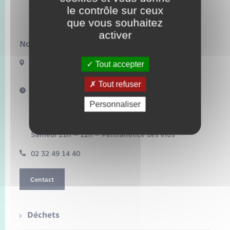
Seniors
le contrôle sur ceux
Bacqueville
que vous souhaitez
Transports
activer
Nous contacter :
Voirie et espace public
17 Bis Route de Bonnemare
Tout accepter
27440 BACQUEVILLE
Tout refuser
Horaires d'ouverture :
Mardi 16h – 18h30
Personnaliser
Mercredi 10h – 12h
Jeudi 16h – 18h
Vendredi 15h – 17h
Samedi 11h – 12h – Permanence des élus
02 32 49 14 40
Contact
Déchets