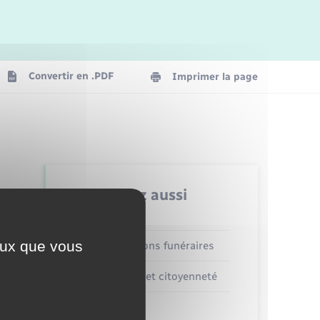
Logement - Urbanisme
La Communauté de communes
Convertir en .PDF
Imprimer la page
Numérique
Seniors
Retrouvez aussi
ceux que vous
Concessions funéraires
Elections et citoyenneté
Etat civil