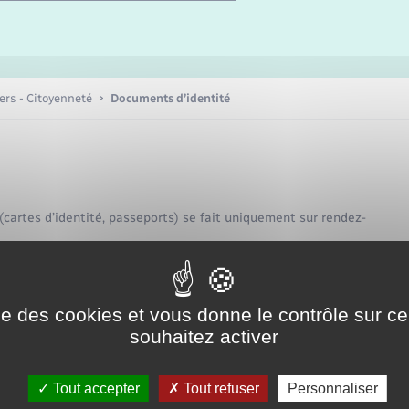
Etat-civil - Papiers -
Citoyenneté
Publications
iers - Citoyenneté
Documents d’identité
Nouvel habitant
Sécurité - Prévention
 (cartes d’identité, passeports) se fait uniquement sur rendez-
Voirie et espace public
ise des cookies et vous donne le contrôle sur 
ention est de 4 à 6 semaines.
souhaitez activer
 mairie de Fleury-sur-Andelle par téléphone au
02 32 49 00 59
,
Tout accepter
Tout refuser
Personnaliser