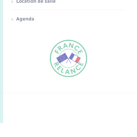
Location de salle
Agenda
FR
EN
Traduction du
DE
site automatisée