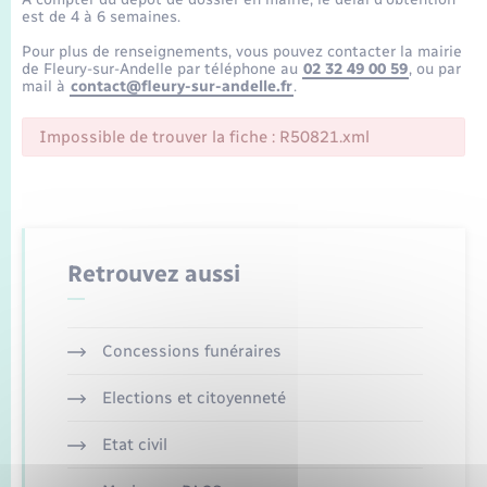
Enfants – Jeunes
Tourisme
Travaux - Autorisation d’occupation de l’espace
est de 4 à 6 semaines.
public
Transports scolaires
Pour plus de renseignements, vous pouvez contacter la mairie
Mariage – PACS
Compétences
Etat-civil - Papiers - Citoyenneté
de Fleury-sur-Andelle par téléphone au
02 32 49 00 59
, ou par
mail à
contact@fleury-sur-andelle.fr
.
Parrainage civil
Plan interactif
Logement - Urbanisme
Impossible de trouver la fiche : R50821.xml
Recensement
Présentation de la commune
Loisirs
Publications
Nouvel habitant
Retrouvez aussi
La Communauté de communes
Numérique
Concessions funéraires
Organisation d’événement
Elections et citoyenneté
Sécurité - Prévention
Etat civil