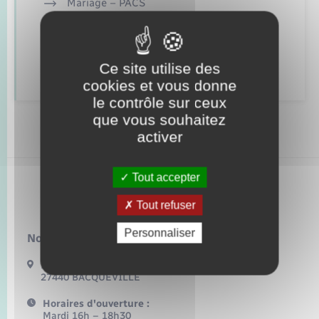
Seniors
Mariage – PACS
Parrainage civil
Transports
Recensement
Ce site utilise des
cookies et vous donne
Voirie et espace public
le contrôle sur ceux
que vous souhaitez
activer
Tout accepter
Bacqueville
Tout refuser
Personnaliser
Nous contacter :
17 Bis Route de Bonnemare
27440 BACQUEVILLE
Horaires d'ouverture :
Mardi 16h – 18h30