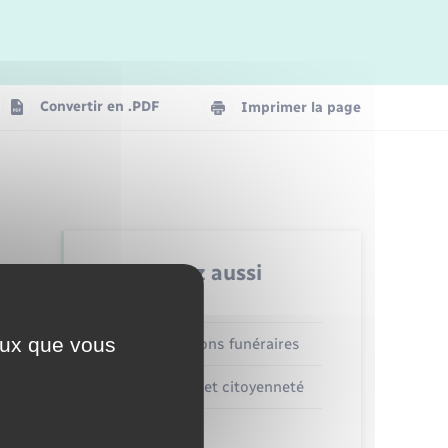
Logement - Urbanisme
La Communauté de communes
Convertir en .PDF
Imprimer la page
Numérique
Seniors
Retrouvez aussi
ceux que vous
Concessions funéraires
Elections et citoyenneté
Etat civil