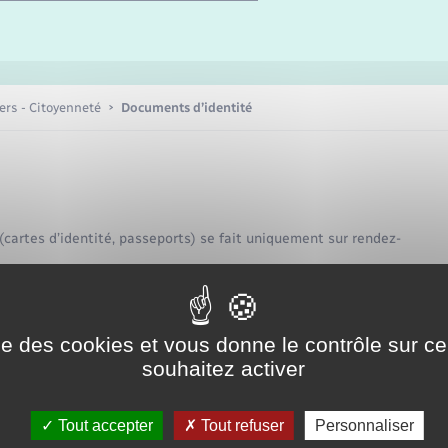
Etat-civil - Papiers -
Citoyenneté
Publications
iers - Citoyenneté
Documents d’identité
Nouvel habitant
Sécurité - Prévention
 (cartes d’identité, passeports) se fait uniquement sur rendez-
Voirie et espace public
ise des cookies et vous donne le contrôle sur 
ention est de 4 à 6 semaines.
souhaitez activer
 mairie de Fleury-sur-Andelle par téléphone au
02 32 49 00 59
,
Tout accepter
Tout refuser
Personnaliser