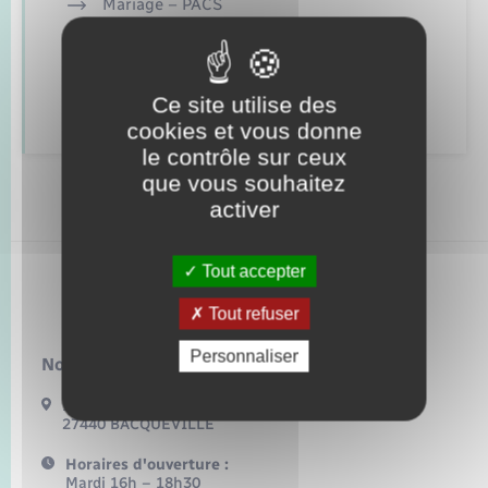
Seniors
Mariage – PACS
Parrainage civil
Transports
Recensement
Ce site utilise des
cookies et vous donne
Voirie et espace public
le contrôle sur ceux
que vous souhaitez
activer
Tout accepter
Bacqueville
Tout refuser
Personnaliser
Nous contacter :
17 Bis Route de Bonnemare
27440 BACQUEVILLE
Horaires d'ouverture :
Mardi 16h – 18h30