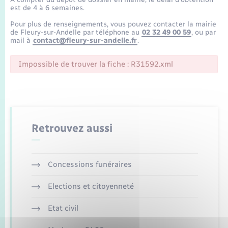
Enfants – Jeunes
Tourisme
Travaux - Autorisation d’occupation de l’espace
est de 4 à 6 semaines.
public
Transports scolaires
Pour plus de renseignements, vous pouvez contacter la mairie
Mariage – PACS
Compétences
Etat-civil - Papiers - Citoyenneté
de Fleury-sur-Andelle par téléphone au
02 32 49 00 59
, ou par
mail à
contact@fleury-sur-andelle.fr
.
Parrainage civil
Plan interactif
Logement - Urbanisme
Impossible de trouver la fiche : R31592.xml
Recensement
Présentation de la commune
Loisirs
Publications
Nouvel habitant
Retrouvez aussi
La Communauté de communes
Numérique
Concessions funéraires
Organisation d’événement
Elections et citoyenneté
Sécurité - Prévention
Etat civil