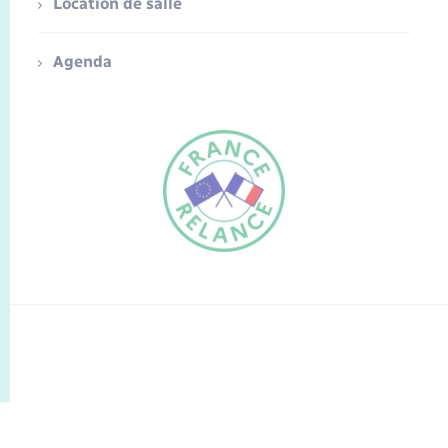
Location de salle
Agenda
FR
EN
Traduction du
DE
site automatisée