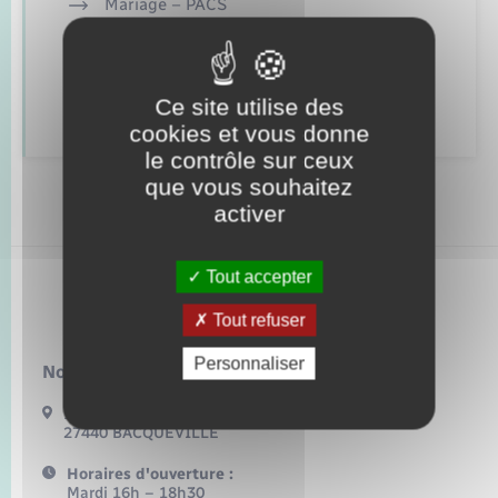
Seniors
Mariage – PACS
Parrainage civil
Transports
Recensement
Ce site utilise des
cookies et vous donne
Voirie et espace public
le contrôle sur ceux
que vous souhaitez
activer
Tout accepter
Bacqueville
Tout refuser
Personnaliser
Nous contacter :
17 Bis Route de Bonnemare
27440 BACQUEVILLE
Horaires d'ouverture :
Mardi 16h – 18h30