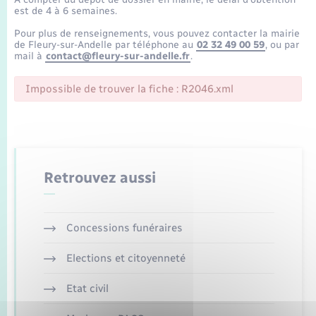
Enfants – Jeunes
Tourisme
Travaux - Autorisation d’occupation de l’espace
est de 4 à 6 semaines.
public
Transports scolaires
Pour plus de renseignements, vous pouvez contacter la mairie
Mariage – PACS
Compétences
Etat-civil - Papiers - Citoyenneté
de Fleury-sur-Andelle par téléphone au
02 32 49 00 59
, ou par
mail à
contact@fleury-sur-andelle.fr
.
Parrainage civil
Plan interactif
Logement - Urbanisme
Impossible de trouver la fiche : R2046.xml
Recensement
Présentation de la commune
Loisirs
Publications
Nouvel habitant
Retrouvez aussi
La Communauté de communes
Numérique
Concessions funéraires
Organisation d’événement
Elections et citoyenneté
Sécurité - Prévention
Etat civil