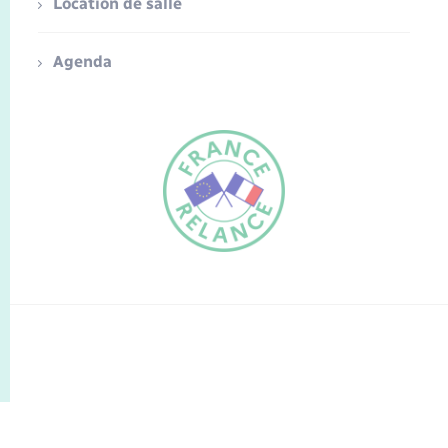
Location de salle
Agenda
FR
EN
Traduction du
DE
site automatisée