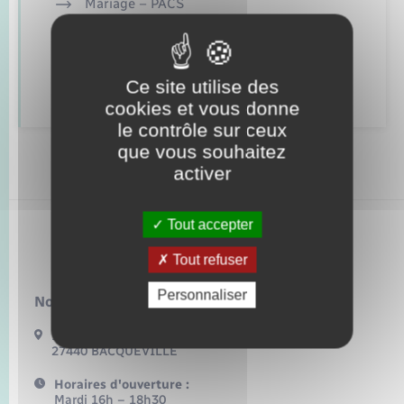
Seniors
Mariage – PACS
Parrainage civil
Transports
Recensement
Ce site utilise des
cookies et vous donne
Voirie et espace public
le contrôle sur ceux
que vous souhaitez
activer
Tout accepter
Bacqueville
Tout refuser
Personnaliser
Nous contacter :
17 Bis Route de Bonnemare
27440 BACQUEVILLE
Horaires d'ouverture :
Mardi 16h – 18h30