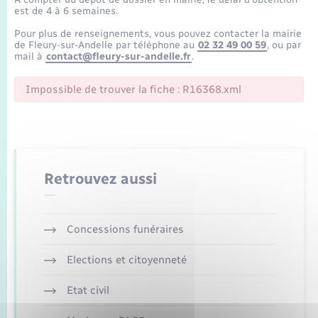
Enfants – Jeunes
Tourisme
Travaux - Autorisation d’occupation de l’espace
est de 4 à 6 semaines.
public
Transports scolaires
Pour plus de renseignements, vous pouvez contacter la mairie
Mariage – PACS
Compétences
Etat-civil - Papiers - Citoyenneté
de Fleury-sur-Andelle par téléphone au
02 32 49 00 59
, ou par
mail à
contact@fleury-sur-andelle.fr
.
Parrainage civil
Plan interactif
Logement - Urbanisme
Impossible de trouver la fiche : R16368.xml
Recensement
Présentation de la commune
Loisirs
Publications
Nouvel habitant
Retrouvez aussi
La Communauté de communes
Numérique
Concessions funéraires
Organisation d’événement
Elections et citoyenneté
Sécurité - Prévention
Etat civil