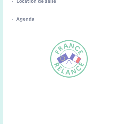
Location de salle
Agenda
FR
EN
Traduction du
DE
site automatisée