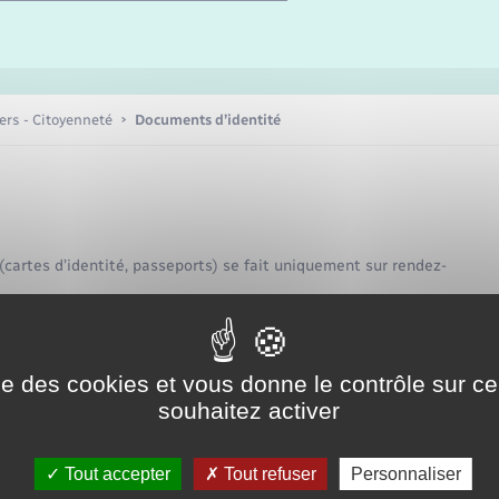
Etat-civil - Papiers -
Citoyenneté
Publications
iers - Citoyenneté
Documents d’identité
Nouvel habitant
Sécurité - Prévention
 (cartes d’identité, passeports) se fait uniquement sur rendez-
Voirie et espace public
ise des cookies et vous donne le contrôle sur 
ention est de 4 à 6 semaines.
souhaitez activer
 mairie de Fleury-sur-Andelle par téléphone au
02 32 49 00 59
,
Tout accepter
Tout refuser
Personnaliser