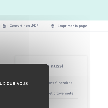
Logement - Urbanisme
La Communauté de communes
Convertir en .PDF
Imprimer la page
Numérique
Seniors
Retrouvez aussi
ceux que vous
Concessions funéraires
Elections et citoyenneté
Etat civil