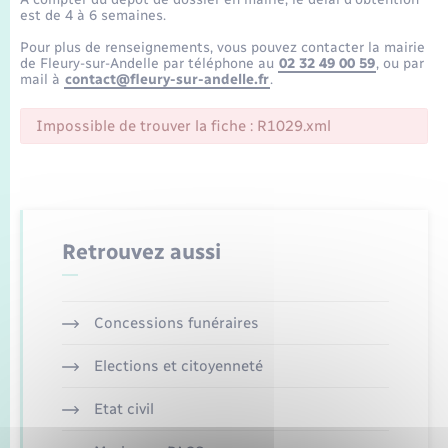
Enfants – Jeunes
Tourisme
Travaux - Autorisation d’occupation de l’espace
est de 4 à 6 semaines.
public
Transports scolaires
Pour plus de renseignements, vous pouvez contacter la mairie
Mariage – PACS
Compétences
Etat-civil - Papiers - Citoyenneté
de Fleury-sur-Andelle par téléphone au
02 32 49 00 59
, ou par
mail à
contact@fleury-sur-andelle.fr
.
Parrainage civil
Plan interactif
Logement - Urbanisme
Impossible de trouver la fiche : R1029.xml
Recensement
Présentation de la commune
Loisirs
Publications
Nouvel habitant
Retrouvez aussi
La Communauté de communes
Numérique
Concessions funéraires
Organisation d’événement
Elections et citoyenneté
Sécurité - Prévention
Etat civil