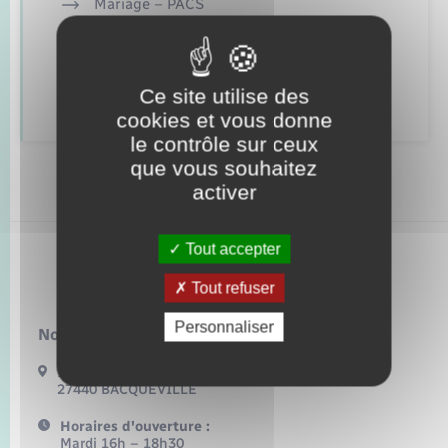
Seniors
Mariage – PACS
Parrainage civil
Transports
Recensement
Ce site utilise des
cookies et vous donne
Voirie et espace public
le contrôle sur ceux
que vous souhaitez
activer
Tout accepter
Bacqueville
Tout refuser
Personnaliser
Nous contacter :
17 Bis Route de Bonnemare
27440 BACQUEVILLE
Horaires d'ouverture :
Mardi 16h – 18h30