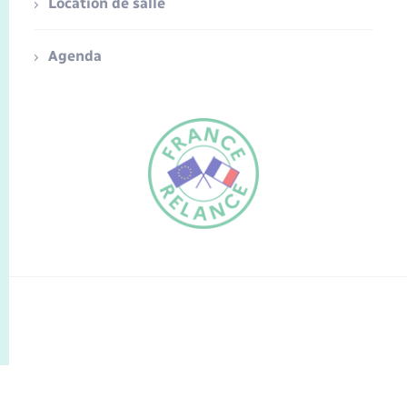
Location de salle
Agenda
FR
EN
Traduction du
DE
site automatisée