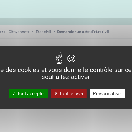
Etat-civil - Papiers -
Citoyenneté
Publications
iers - Citoyenneté
Etat civil
Demander un acte d’état civil
Nouvel habitant
Sécurité - Prévention
ise des cookies et vous donne le contrôle sur 
souhaitez activer
Voirie et espace public
Tout accepter
Tout refuser
Personnaliser