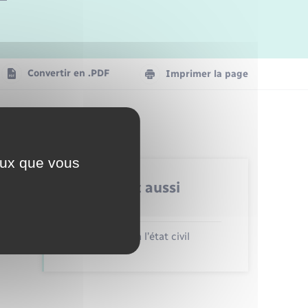
Logement - Urbanisme
La Communauté de communes
Convertir en .PDF
Imprimer la page
Numérique
Seniors
ceux que vous
Retrouvez aussi
Déclarer à l’état civil